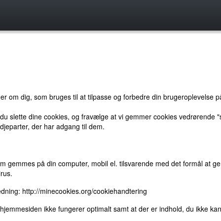
 om dig, som bruges til at tilpasse og forbedre din brugeroplevelse p
 du slette dine cookies, og fravælge at vi gemmer cookies vedrørende "s
djeparter, der har adgang til dem.
m gemmes på din computer, mobil el. tilsvarende med det formål at genk
rus.
ledning:
http://minecookies.org/cookiehandtering
t hjemmesiden ikke fungerer optimalt samt at der er indhold, du ikke kan