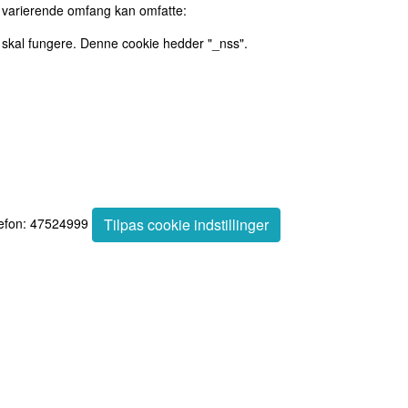
i varierende omfang kan omfatte:
 skal fungere. Denne cookie hedder "_nss".
lefon: 47524999
Tilpas cookie indstillinger